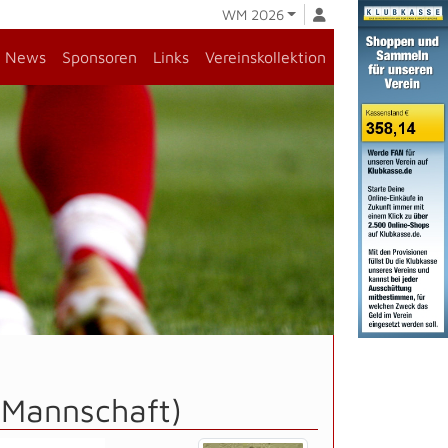
WM 2026
News
Sponsoren
Links
Vereinskollektion
.Mannschaft)