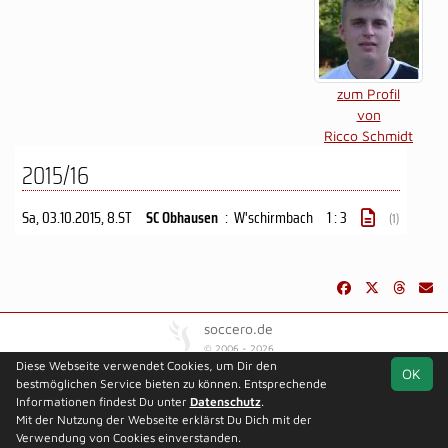
zum Profil
von
Ricco Schmidt
2015/16
Sa, 03.10.2015
, 8.ST
SC Obhausen
:
W'schirmbach
1 : 3
(1)
soccero.de
© 2006 - 2026
Diese Webseite verwendet Cookies, um Dir den
OK
Besucherstatistik
Kontakt
Impressum
Geburtstage
bestmöglichen Service bieten zu können. Entsprechende
Datenschutz
Gästebuch
Informationen findest Du unter
Datenschutz
.
Mit der Nutzung der Webseite erklärst Du Dich mit der
Verwendung von Cookies einverstanden.