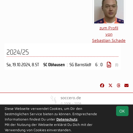
zum Profil
von
Sebastian Schade
2024/25
Sa, 19.10.2024
, 8.ST
SC Obhausen
:
SG Barnstädt
6 : 0
(1)
soccero.de
© 2006 - 2026
Diese Webseite verwendet Cookies, um Dir den
OK
Besucherstatistik
Kontakt
Impressum
Geburtstage
bestmöglichen Service bieten zu können. Entsprechende
Datenschutz
Gästebuch
Informationen findest Du unter
Datenschutz
.
Mit der Nutzung der Webseite erklärst Du Dich mit der
Verwendung von Cookies einverstanden.