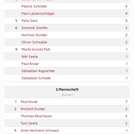
Patrick Schröter
4
Paul Lautenschläger
4
5
Felix Garn
3
6
Dominik Streifer
2
Norman Dunkel
2
Oliver Schwabe
2
9
Moritz Arnold Paß.
1
Niki Seela
1
Paul Kruse
1
Sebastian Kapischke
1
Sebastian Schade
1
2.Mannschaft
(Scorer)
1
Paul Kruse
7
2
Richard Dunkel
2
Thomas Reschauer
2
Toni Seela
2
5
Arne Hermann Schwarz
1