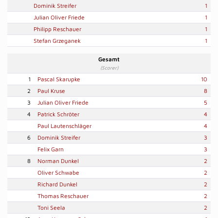
Dominik Streifer
1
Julian Oliver Friede
1
Philipp Reschauer
1
Stefan Grzeganek
1
Gesamt
(Scorer)
1
Pascal Skarupke
10
2
Paul Kruse
8
3
Julian Oliver Friede
5
4
Patrick Schröter
4
Paul Lautenschläger
4
6
Dominik Streifer
3
Felix Garn
3
8
Norman Dunkel
2
Oliver Schwabe
2
Richard Dunkel
2
Thomas Reschauer
2
Toni Seela
2