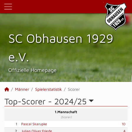
SC Obhausen 1929
e.V.
Offizielle Homepage
Männer
Spielerstatistik
Scorer
Top-Scorer -
2024/25
1.Mannschaft
(Scorer)
1
Pascal Skarupke
10
2
Julian Oliver Friede
4