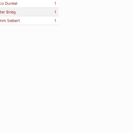
co Dunkel
1
ter Brieg
1
mm Siebert
1