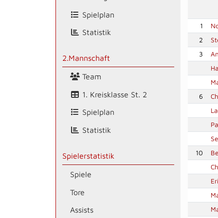
Spielplan
1
No
Statistik
2
St
3
An
2.Mannschaft
Ha
Team
Ma
1. Kreisklasse St. 2
6
Ch
La
Spielplan
Pa
Statistik
Se
10
Be
Spielerstatistik
Ch
Spiele
Er
Tore
Ma
Ma
Assists