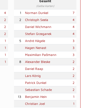
Gesamt
(Gelbe Karten)
4
1
Norman Dunkel
7
2
2
Christoph Seela
4
2
Daniel Wichmann
4
2
Stefan Grzeganek
4
1
5
André Hägele
3
1
Hagen Nenast
3
1
Maximilian Paßmann
3
1
8
Alexander Bleske
2
Daniel Raap
2
Lars König
2
Patrick Dunkel
2
Sebastian Schade
2
13
Benjamin Hein
1
Christian Joel
1