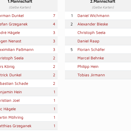
1.Mannschaft
2.Mannschaft
(Gelbe Karten)
(Gelbe Karten)
rman Dunkel
7
1
Daniel Wichmann
efan Grzeganek
4
2
Alexander Bleske
dré Hägele
3
Christoph Seela
gen Nenast
3
Daniel Raap
ximilian Paßmann
3
5
Florian Schäfer
ristoph Seela
2
Marcel Behnke
rs König
2
Philipp Hein
trick Dunkel
2
Tobias Jirmann
bastian Schade
2
njamin Hein
1
ristian Joel
1
ic Hägele
1
rtin Möhring
1
tthias Grzeganek
1