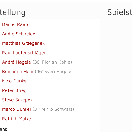
tellung
Spielst
Daniel Raap
Andrè Schneider
Matthias Grzeganek
Paul Lautenschläger
André Hägele
(
36' Florian Kahle
)
Benjamin Hein
(
46' Sven Hägele
)
Nico Dunkel
Peter Brieg
Steve Sczepek
Marco Dunkel
(
31' Mirko Schwarz
)
Patrick Malke
bank