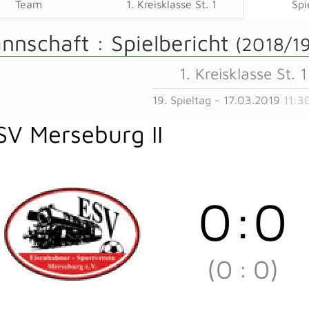
Team
1. Kreisklasse St. 1
Spi
annschaft :
Spielbericht
(2018/19
1. Kreisklasse St. 1
19. Spieltag - 17.03.2019
11:3
SV Merseburg II
0
:
0
(0
:
0)