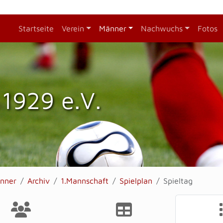
Startseite
Verein
Männer
Nachwuchs
Fotos
1929 e.V.
nner
Archiv
1.Mannschaft
Spielplan
Spieltag