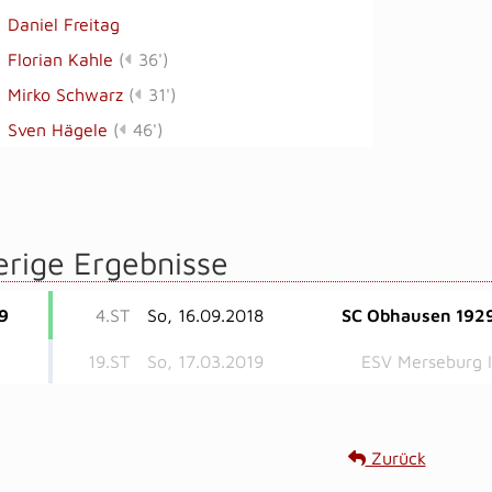
Daniel Freitag
Florian Kahle
(
36')
Mirko Schwarz
(
31')
Sven Hägele
(
46')
erige Ergebnisse
9
4.ST
So, 16.09.2018
SC Obhausen 192
19.ST
So, 17.03.2019
ESV Merseburg I
Zurück