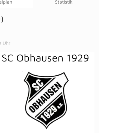
elplan
Statistik
)
0 Uhr
SC Obhausen 1929