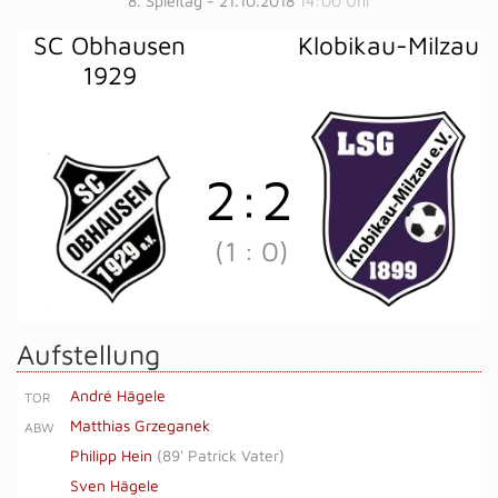
8. Spieltag - 21.10.2018
14:00 Uhr
SC Obhausen
Klobikau-Milzau
1929
2
:
2
(1
:
0)
Aufstellung
André Hägele
TOR
Matthias Grzeganek
ABW
Philipp Hein
(
89' Patrick Vater
)
Sven Hägele