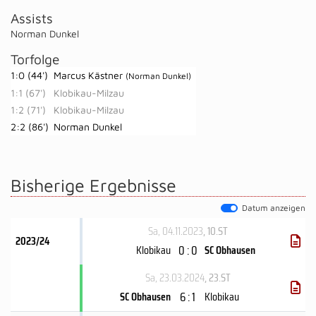
Assists
Norman Dunkel
Torfolge
1:0 (44')
Marcus Kästner
(Norman Dunkel)
1:1 (67')
Klobikau-Milzau
1:2 (71')
Klobikau-Milzau
2:2 (86')
Norman Dunkel
Bisherige Ergebnisse
Datum anzeigen
Sa, 04.11.2023
, 10.ST
2023/24
0 : 0
Klobikau
SC Obhausen
Sa, 23.03.2024
, 23.ST
6 : 1
SC Obhausen
Klobikau