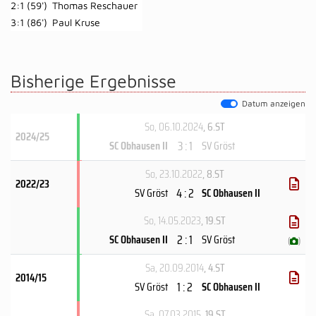
2:1 (59')
Thomas Reschauer
3:1 (86')
Paul Kruse
Bisherige Ergebnisse
Datum anzeigen
So, 06.10.2024
, 6.ST
2024/25
3 : 1
SC Obhausen II
SV Gröst
So, 23.10.2022
, 8.ST
2022/23
4 : 2
SV Gröst
SC Obhausen II
So, 14.05.2023
, 19.ST
2 : 1
SC Obhausen II
SV Gröst
(
)
Sa, 20.09.2014
, 4.ST
2014/15
1 : 2
SV Gröst
SC Obhausen II
Sa, 07.03.2015
, 19.ST