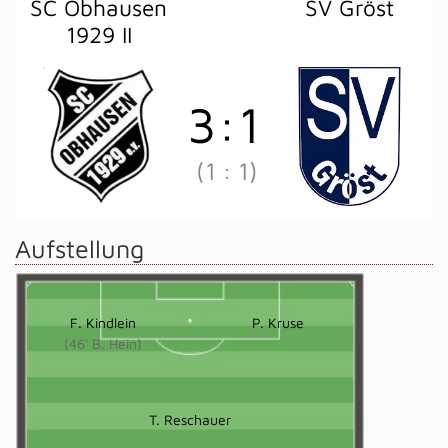
SC Obhausen
SV Gröst
1929 II
3
:
1
(1
:
1)
Aufstellung
F. Kindlein
P. Kruse
(46' B. Hein)
T. Reschauer