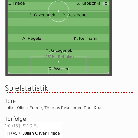
J. Friede
S. Kapischke
C
S. Grzeganek
P. Reschauer
A. Hägele
K. Kellmann
M. Grzeganek
(46' M. Behnke)
R. Wasner
Spielstatistik
Tore
Julian Oliver Friede
,
Thomas Reschauer
,
Paul Kruse
Torfolge
1:0 (15')
SV Gröst
1:1 (45')
Julian Oliver Friede