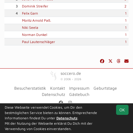
3
Dominik Streifer
2
4
Felix Garn
1
Moritz Arnold Paß.
1
Niki Seela
1
Norman Dunkel
1
Paul Lautenschläger
1
soccero.de
© 2006 - 2026
Besucherstatistik
Kontakt
Impressum
Geburtstage
Datenschutz
Gästebuch
Diese Webseite verwendet Cookies, um Dir den
OK
bestmöglichen Service bieten zu können. Entsprechende
Informationen findest Du unter
Datenschutz
.
Mit der Nutzung der Webseite erklärst Du Dich mit der
Verwendung von Cookies einverstanden.