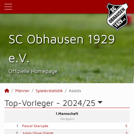
SC Obhausen 1929
e.V.
Offizielle Homepage
Männer
Spielerstatistik
Assists
Top-Vorleger -
2024/25
1.Mannschaft
(Vorlagen)
1
Pascal Skarupke
5
2
Julian Oliver Friede
3