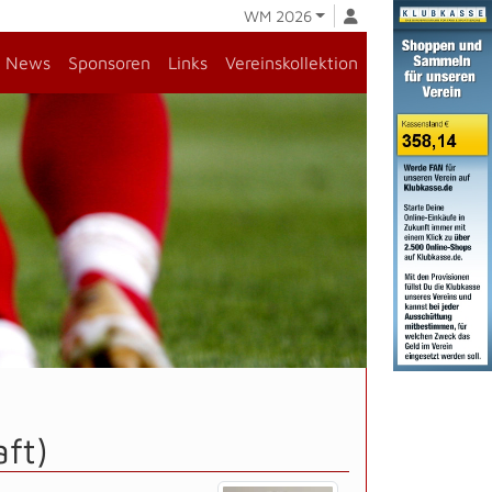
WM 2026
News
Sponsoren
Links
Vereinskollektion
ft)