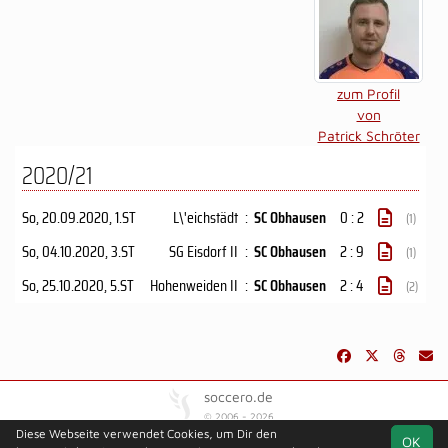
zum Profil
von
Patrick Schröter
2020/21
So, 20.09.2020
, 1.ST
L\'eichstädt
:
SC Obhausen
0 : 2
(1)
So, 04.10.2020
, 3.ST
SG Eisdorf II
:
SC Obhausen
2 : 9
(1)
So, 25.10.2020
, 5.ST
Hohenweiden II
:
SC Obhausen
2 : 4
(2)
soccero.de
© 2006 - 2026
Diese Webseite verwendet Cookies, um Dir den
OK
Besucherstatistik
Kontakt
Impressum
Geburtstage