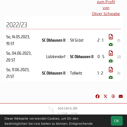
zum Profil
von
Oliver Schwabe
2022/23
So, 14.05.2023
,
SC Obhausen II
:
SV Gröst
2 : 1
(1)
19.ST
(
)
So, 04.06.2023
,
Lützkendorf
:
SC Obhausen II
0 : 5
(2)
20.ST
(
)
So, 11.06.2023
,
SC Obhausen II
:
Tollwitz
1 : 2
(1)
21.ST
(
)
soccero.de
© 2006 - 2026
Diese Webseite verwendet Cookies, um Dir den
OK
Besucherstatistik
Kontakt
Impressum
Geburtstage
bestmöglichen Service bieten zu können. Entsprechende