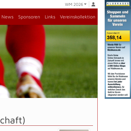
WM 2026
News
Sponsoren
Links
Vereinskollektion
chaft)