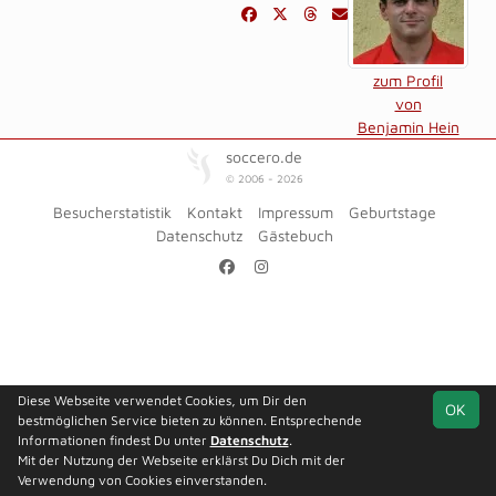
zum Profil
von
Benjamin Hein
soccero.de
© 2006 - 2026
Besucherstatistik
Kontakt
Impressum
Geburtstage
Datenschutz
Gästebuch
Diese Webseite verwendet Cookies, um Dir den
OK
bestmöglichen Service bieten zu können. Entsprechende
Informationen findest Du unter
Datenschutz
.
Mit der Nutzung der Webseite erklärst Du Dich mit der
Verwendung von Cookies einverstanden.