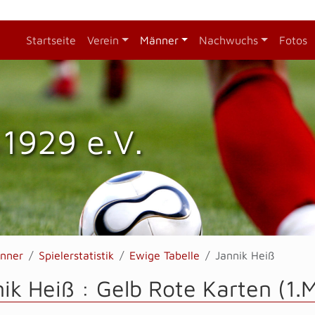
Startseite
Verein
Männer
Nachwuchs
Fotos
1929 e.V.
nner
Spielerstatistik
Ewige Tabelle
Jannik Heiß
ik Heiß : Gelb Rote Karten (1.