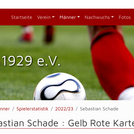
Startseite
Verein
Männer
Nachwuchs
Fotos
1929 e.V.
nner
Spielerstatistik
2022/23
Sebastian Schade
stian Schade : Gelb Rote Kart