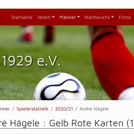
Startseite
Verein
Männer
Nachwuchs
Fotos
1929 e.V.
nner
Spielerstatistik
2020/21
André Hägele
é Hägele : Gelb Rote Karten (