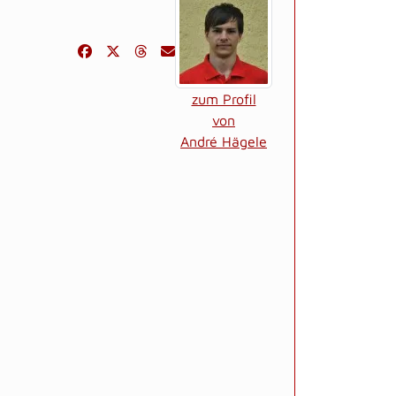
zum Profil
von
André Hägele