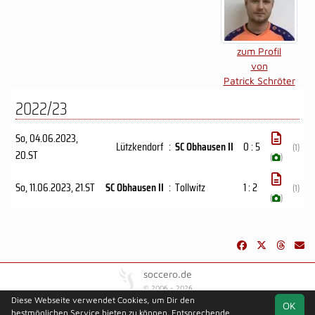
zum Profil
von
Patrick Schröter
2022/23
So, 04.06.2023
,
Lützkendorf
:
SC Obhausen II
0 : 5
(1)
20.ST
(
)
So, 11.06.2023
, 21.ST
SC Obhausen II
:
Tollwitz
1 : 2
(1)
(
)
soccero.de
© 2006 - 2026
Diese Webseite verwendet Cookies, um Dir den
OK
Besucherstatistik
Kontakt
Impressum
Geburtstage
bestmöglichen Service bieten zu können. Entsprechende