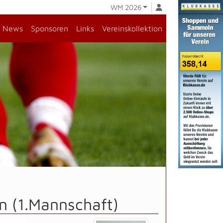
WM 2026
News
Sponsoren
Links
Vereinskollektion
n (1.Mannschaft)