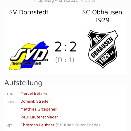
11. Spieltag - 12.11.2022
14:00 Uhr
SV Dornstedt
SC Obhausen
1929
2
:
2
(0
:
1)
Aufstellung
Marcel Behnke
TOR
Dominik Streifer
ABW
Matthias Grzeganek
Paul Lautenschläger
Christoph Leubner
(
51' Julian Oliver Friede
)
MIT