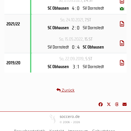
So, 21.05.2023
, 24.ST
4 : 0
SC Obhausen
SV Dornstedt
(
)
So, 24.10.2021
, 7.ST
2021/22
2 : 0
SC Obhausen
SV Dornstedt
So, 15.05.2022
, 15.ST
0 : 4
SV Dornstedt
SC Obhausen
So, 22.09.2019
, 5.ST
2019/20
3 : 1
SC Obhausen
SV Dornstedt
Zurück
soccero.de
© 2006 - 2026
Besucherstatistik
Kontakt
Impressum
Geburtstage