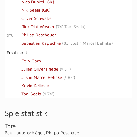
Nico Dunkel (GK)
Niki Seela (GK)
Oliver Schwabe
Rick Olaf Wasner
(
74' Toni Seela
)
Philipp Reschauer
STU
Sebastian Kapischke
(
83' Justin Marcel Behnke
)
Ersatzbank
Felix Garn
Julian Oliver Friede
(
51')
Justin Marcel Behnke
(
83')
Kevin Kellmann
Toni Seela
(
74')
Spielstatistik
Tore
Paul Lautenschläger
,
Philipp Reschauer