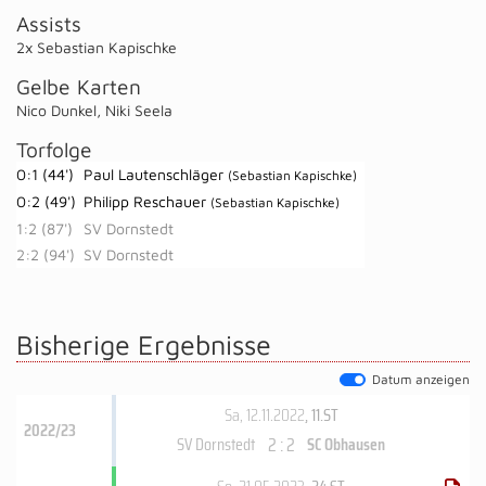
Assists
2x Sebastian Kapischke
Gelbe Karten
Nico Dunkel
,
Niki Seela
Torfolge
0:1 (44')
Paul Lautenschläger
(Sebastian Kapischke)
0:2 (49')
Philipp Reschauer
(Sebastian Kapischke)
1:2 (87')
SV Dornstedt
2:2 (94')
SV Dornstedt
Bisherige Ergebnisse
Datum anzeigen
Sa, 12.11.2022
, 11.ST
2022/23
2 : 2
SV Dornstedt
SC Obhausen