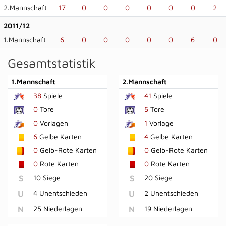
2.Mannschaft
17
0
0
0
0
0
0
2
2011/12
1.Mannschaft
6
0
0
0
0
0
6
0
Gesamtstatistik
1.Mannschaft
2.Mannschaft
38
Spiele
41
Spiele
0
Tore
5
Tore
0
Vorlagen
1
Vorlage
6
Gelbe Karten
4
Gelbe Karten
0
Gelb-Rote Karten
0
Gelb-Rote Karten
0
Rote Karten
0
Rote Karten
S
10 Siege
S
20 Siege
U
4 Unentschieden
U
2 Unentschieden
N
25 Niederlagen
N
19 Niederlagen