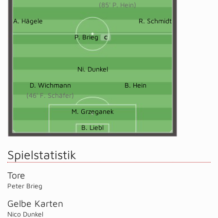
(85' P. Hein)
A. Hägele
R. Schmidt
P. Brieg
C
Ni. Dunkel
D. Wichmann
B. Hein
(46' F. Schäfer)
M. Grzeganek
B. Liebl
Spielstatistik
Tore
Peter Brieg
Gelbe Karten
Nico Dunkel