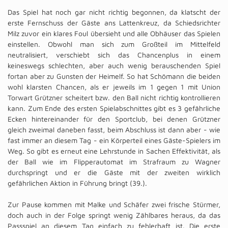
Das Spiel hat noch gar nicht richtig begonnen, da klatscht der
erste Fernschuss der Gäste ans Lattenkreuz, da Schiedsrichter
Milz zuvor ein klares Foul übersieht und alle Obhäuser das Spielen
einstellen. Obwohl man sich zum Großteil im Mittelfeld
neutralisiert, verschiebt sich das Chancenplus in einem
keineswegs schlechten, aber auch wenig berauschenden Spiel
fortan aber zu Gunsten der Heimelf. So hat Schömann die beiden
wohl klarsten Chancen, als er jeweils im 1 gegen 1 mit Union
Torwart Grützner scheitert bzw. den Ball nicht richtig kontrollieren
kann. Zum Ende des ersten Spielabschnittes gibt es 3 gefährliche
Ecken hintereinander für den Sportclub, bei denen Grützner
gleich zweimal daneben fasst, beim Abschluss ist dann aber - wie
fast immer an diesem Tag - ein Körperteil eines Gäste-Spielers im
Weg. So gibt es erneut eine Lehrstunde in Sachen Effektivität, als
der Ball wie im Flipperautomat im Strafraum zu Wagner
durchspringt und er die Gäste mit der zweiten wirklich
gefährlichen Aktion in Führung bringt (39.).
Zur Pause kommen mit Malke und Schäfer zwei frische Stürmer,
doch auch in der Folge springt wenig Zählbares heraus, da das
Passspiel an diesem Tag einfach zu fehlerhaft ist. Die erste