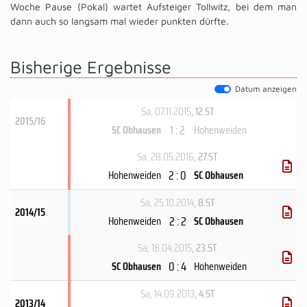
Woche Pause (Pokal) wartet Aufsteiger Tollwitz, bei dem man
dann auch so langsam mal wieder punkten dürfte.
Bisherige Ergebnisse
Datum anzeigen
Sa, 07.11.2015
, 12.ST
2015/16
1 : 2
SC Obhausen
Hohenweiden
Sa, 28.05.2016
, 27.ST
2 : 0
Hohenweiden
SC Obhausen
Sa, 25.10.2014
, 8.ST
2014/15
2 : 2
Hohenweiden
SC Obhausen
Sa, 18.04.2015
, 23.ST
0 : 4
SC Obhausen
Hohenweiden
Sa, 14.09.2013
, 4.ST
2013/14