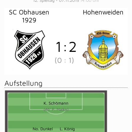
12. Spieltag - 07.11.2015
14:00 Uhr
SC Obhausen
Hohenweiden
1929
1
:
2
(0
:
1)
Aufstellung
K. Schömann
(46' P. Malke)
No. Dunkel
L. König