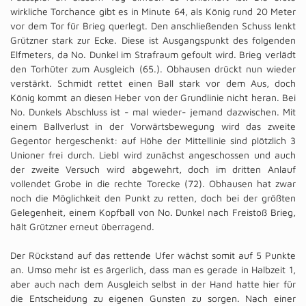
wirkliche Torchance gibt es in Minute 64, als König rund 20 Meter
vor dem Tor für Brieg querlegt. Den anschließenden Schuss lenkt
Grützner stark zur Ecke. Diese ist Ausgangspunkt des folgenden
Elfmeters, da No. Dunkel im Strafraum gefoult wird. Brieg verlädt
den Torhüter zum Ausgleich (65.). Obhausen drückt nun wieder
verstärkt. Schmidt rettet einen Ball stark vor dem Aus, doch
König kommt an diesen Heber von der Grundlinie nicht heran. Bei
No. Dunkels Abschluss ist - mal wieder- jemand dazwischen. Mit
einem Ballverlust in der Vorwärtsbewegung wird das zweite
Gegentor hergeschenkt: auf Höhe der Mittellinie sind plötzlich 3
Unioner frei durch. Liebl wird zunächst angeschossen und auch
der zweite Versuch wird abgewehrt, doch im dritten Anlauf
vollendet Grobe in die rechte Torecke (72). Obhausen hat zwar
noch die Möglichkeit den Punkt zu retten, doch bei der größten
Gelegenheit, einem Kopfball von No. Dunkel nach Freistoß Brieg,
hält Grützner erneut überragend.
Der Rückstand auf das rettende Ufer wächst somit auf 5 Punkte
an. Umso mehr ist es ärgerlich, dass man es gerade in Halbzeit 1,
aber auch nach dem Ausgleich selbst in der Hand hatte hier für
die Entscheidung zu eigenen Gunsten zu sorgen. Nach einer