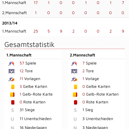
1.Mannschaft
17
1
0
0
1
0
1
7
2.Mannschaft
1
0
0
0
0
0
0
0
2013/14
1.Mannschaft
25
5
9
2
0
0
2
9
Gesamtstatistik
1.Mannschaft
2.Mannschaft
57
Spiele
7
Spiele
12
Tore
2
Tore
11
Vorlagen
1
Vorlage
3
Gelbe Karten
0
Gelbe Karten
1
Gelb-Rote Karte
0
Gelb-Rote Karten
0
Rote Karten
0
Rote Karten
S
31 Siege
S
1 Sieg
U
11 Unentschieden
U
3 Unentschieden
N
16 Niederlagen
N
3 Niederlagen