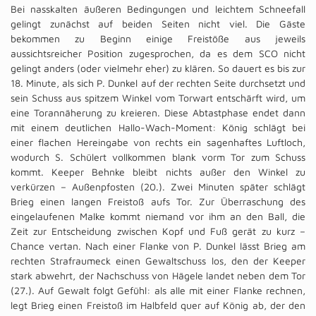
Bei nasskalten äußeren Bedingungen und leichtem Schneefall
gelingt zunächst auf beiden Seiten nicht viel. Die Gäste
bekommen zu Beginn einige Freistöße aus jeweils
aussichtsreicher Position zugesprochen, da es dem SCO nicht
gelingt anders (oder vielmehr eher) zu klären. So dauert es bis zur
18. Minute, als sich P. Dunkel auf der rechten Seite durchsetzt und
sein Schuss aus spitzem Winkel vom Torwart entschärft wird, um
eine Torannäherung zu kreieren. Diese Abtastphase endet dann
mit einem deutlichen Hallo-Wach-Moment: König schlägt bei
einer flachen Hereingabe von rechts ein sagenhaftes Luftloch,
wodurch S. Schülert vollkommen blank vorm Tor zum Schuss
kommt. Keeper Behnke bleibt nichts außer den Winkel zu
verkürzen – Außenpfosten (20.). Zwei Minuten später schlägt
Brieg einen langen Freistoß aufs Tor. Zur Überraschung des
eingelaufenen Malke kommt niemand vor ihm an den Ball, die
Zeit zur Entscheidung zwischen Kopf und Fuß gerät zu kurz –
Chance vertan. Nach einer Flanke von P. Dunkel lässt Brieg am
rechten Strafraumeck einen Gewaltschuss los, den der Keeper
stark abwehrt, der Nachschuss von Hägele landet neben dem Tor
(27.). Auf Gewalt folgt Gefühl: als alle mit einer Flanke rechnen,
legt Brieg einen Freistoß im Halbfeld quer auf König ab, der den