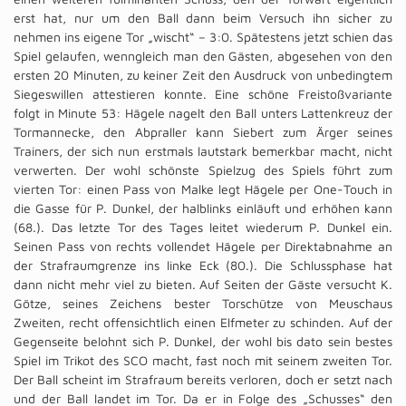
erst hat, nur um den Ball dann beim Versuch ihn sicher zu
nehmen ins eigene Tor „wischt“ – 3:0. Spätestens jetzt schien das
Spiel gelaufen, wenngleich man den Gästen, abgesehen von den
ersten 20 Minuten, zu keiner Zeit den Ausdruck von unbedingtem
Siegeswillen attestieren konnte. Eine schöne Freistoßvariante
folgt in Minute 53: Hägele nagelt den Ball unters Lattenkreuz der
Tormannecke, den Abpraller kann Siebert zum Ärger seines
Trainers, der sich nun erstmals lautstark bemerkbar macht, nicht
verwerten. Der wohl schönste Spielzug des Spiels führt zum
vierten Tor: einen Pass von Malke legt Hägele per One-Touch in
die Gasse für P. Dunkel, der halblinks einläuft und erhöhen kann
(68.). Das letzte Tor des Tages leitet wiederum P. Dunkel ein.
Seinen Pass von rechts vollendet Hägele per Direktabnahme an
der Strafraumgrenze ins linke Eck (80.). Die Schlussphase hat
dann nicht mehr viel zu bieten. Auf Seiten der Gäste versucht K.
Götze, seines Zeichens bester Torschütze von Meuschaus
Zweiten, recht offensichtlich einen Elfmeter zu schinden. Auf der
Gegenseite belohnt sich P. Dunkel, der wohl bis dato sein bestes
Spiel im Trikot des SCO macht, fast noch mit seinem zweiten Tor.
Der Ball scheint im Strafraum bereits verloren, doch er setzt nach
und der Ball landet im Tor. Da er in Folge des „Schusses“ den