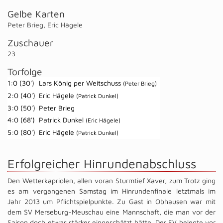
Gelbe Karten
Peter Brieg
,
Eric Hägele
Zuschauer
23
Torfolge
1:0 (30')
Lars König per Weitschuss
(Peter Brieg)
2:0 (40')
Eric Hägele
(Patrick Dunkel)
3:0 (50')
Peter Brieg
4:0 (68')
Patrick Dunkel
(Eric Hägele)
5:0 (80')
Eric Hägele
(Patrick Dunkel)
Erfolgreicher Hinrundenabschluss
Den Wetterkapriolen, allen voran Sturmtief Xaver, zum Trotz ging
es am vergangenen Samstag im Hinrundenfinale letztmals im
Jahr 2013 um Pflichtspielpunkte. Zu Gast in Obhausen war mit
dem SV Merseburg-Meuschau eine Mannschaft, die man vor der
Saison doch etwas stärker eingeschätzt hätte. Der SV belegte vor