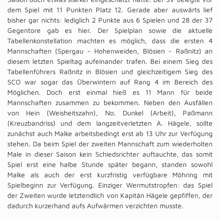
dem Spiel mit 11 Punkten Platz 12. Gerade aber auswärts lief
bisher gar nichts: lediglich 2 Punkte aus 6 Spielen und 28 der 37
Gegentore gab es hier. Der Spielplan sowie die aktuelle
Tabellenkonstellation machten es möglich, dass die ersten 4
Mannschaften (Spergau - Hohenweiden, Blösien - Raßnitz) an
diesem letzten Spieltag aufeinander trafen. Bei einem Sieg des
Tabellenführers Raßnitz in Blösien und gleichzeitigem Sieg des
SCO war sogar das Überwintern auf Rang 4 im Bereich des
Möglichen. Doch erst einmal hieß es 11 Mann für beide
Mannschaften zusammen zu bekommen. Neben den Ausfällen
von Hein (Weisheitszahn), No. Dunkel (Arbeit), Paßmann
(Kreuzbandriss) und dem langzeitverletzten A. Hägele, sollte
zunächst auch Malke arbeitsbedingt erst ab 13 Uhr zur Verfügung
stehen. Da beim Spiel der zweiten Mannschaft zum wiederholten
Male in dieser Saison kein Schiedsrichter auftauchte, das somit
Spiel erst eine halbe Stunde später begann, standen sowohl
Malke als auch der erst kurzfristig verfügbare Möhring mit
Spielbeginn zur Verfügung. Einziger Wermutstropfen: das Spiel
der Zweiten wurde letztendlich von Kapitän Hägele gepfiffen, der
dadurch kurzerhand aufs Aufwärmen verzichten musste.