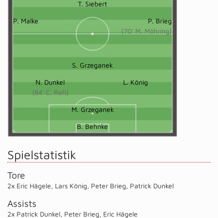
T. Siebert
P. Malke
P. Brieg
(70' M. Möhring)
S. Grzeganek
N. Dunkel
L. König
(84' C. Reh)
M. Grzeganek
B. Behnke
Spielstatistik
Tore
2x Eric Hägele
,
Lars König
,
Peter Brieg
,
Patrick Dunkel
Assists
2x Patrick Dunkel
,
Peter Brieg
,
Eric Hägele