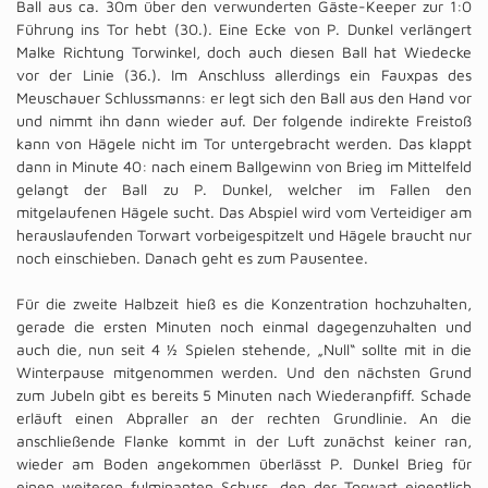
Ball aus ca. 30m über den verwunderten Gäste-Keeper zur 1:0
Führung ins Tor hebt (30.). Eine Ecke von P. Dunkel verlängert
Malke Richtung Torwinkel, doch auch diesen Ball hat Wiedecke
vor der Linie (36.). Im Anschluss allerdings ein Fauxpas des
Meuschauer Schlussmanns: er legt sich den Ball aus den Hand vor
und nimmt ihn dann wieder auf. Der folgende indirekte Freistoß
kann von Hägele nicht im Tor untergebracht werden. Das klappt
dann in Minute 40: nach einem Ballgewinn von Brieg im Mittelfeld
gelangt der Ball zu P. Dunkel, welcher im Fallen den
mitgelaufenen Hägele sucht. Das Abspiel wird vom Verteidiger am
herauslaufenden Torwart vorbeigespitzelt und Hägele braucht nur
noch einschieben. Danach geht es zum Pausentee.
Für die zweite Halbzeit hieß es die Konzentration hochzuhalten,
gerade die ersten Minuten noch einmal dagegenzuhalten und
auch die, nun seit 4 ½ Spielen stehende, „Null“ sollte mit in die
Winterpause mitgenommen werden. Und den nächsten Grund
zum Jubeln gibt es bereits 5 Minuten nach Wiederanpfiff. Schade
erläuft einen Abpraller an der rechten Grundlinie. An die
anschließende Flanke kommt in der Luft zunächst keiner ran,
wieder am Boden angekommen überlässt P. Dunkel Brieg für
einen weiteren fulminanten Schuss, den der Torwart eigentlich