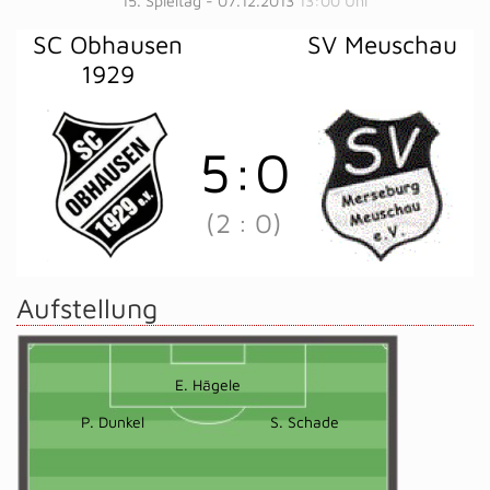
15. Spieltag - 07.12.2013
13:00 Uhr
SC Obhausen
SV Meuschau
1929
5
:
0
(2
:
0)
Aufstellung
E. Hägele
P. Dunkel
S. Schade