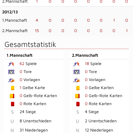
2.Mannschaft
1
0
0
0
0
0
0
0
2012/13
1.Mannschaft
4
0
0
0
0
0
1
0
2.Mannschaft
15
0
0
0
0
0
0
1
Gesamtstatistik
1.Mannschaft
2.Mannschaft
62
Spiele
18
Spiele
0
Tore
0
Tore
0
Vorlagen
0
Vorlagen
1
Gelbe Karte
0
Gelbe Karten
0
Gelb-Rote Karten
0
Gelb-Rote Karten
0
Rote Karten
0
Rote Karten
S
24 Siege
S
4 Siege
U
8 Unentschieden
U
2 Unentschieden
N
31 Niederlagen
N
12 Niederlagen