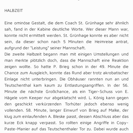
HALBZEIT
Eine ominöse Gestalt, die dem Coach St. Grünhage sehr ähnlich
sah, fand in der Kabine deutliche Worte. Wer dieser Mann war,
konnte nicht ermittelt werden. St. Grünhage konnte es aber nicht
sein, da dieser schon nach 5 Minuten die Heimreise antrat,
aufgrund der “Leistung“ seiner Mannschaft.
Die zweite Halbzeit begann man mit einigen Umstellungen und
man merkte plötzlich doch, dass die Mannschaft eine Reaktion
zeigen wollte. So hatte P. Brieg schon in der 49. Minute die
Chance zum Ausgleich, konnte das Rund aber trotz akrobatischer
Einlage nicht unterbringen. Die Obhäuser rannten nun an und
Teutschenthal kam kaum zu Entlastungsangriffen. In der 56.
Minute die nächste Großchance, als ein Tiger-Schuss von E.
Hägele vom Keeper nur abgeklatscht wird. L. König kann gegen
den geschickt verkürzenden Torhüter jedoch ebenso wenig
vollenden. 58. Minute, langer Einwurf von Brieg auf Malke, der
klug zum einlaufenden A. Bleske passt, dessen Abschluss aber das
kurze Eck knapp verpasst. So rollten einige Angriffe in Copy-
Paste-Manier auf das Teutschenthaler Tor zu. Dabei wurde auch