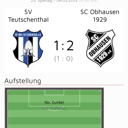
23. Spieltag - 04.05.2013
15:00 Uhr
SV
SC Obhausen
Teutschenthal
1929
1
:
2
(1
:
0)
Aufstellung
No. Dunkel
(24' P. Malke)