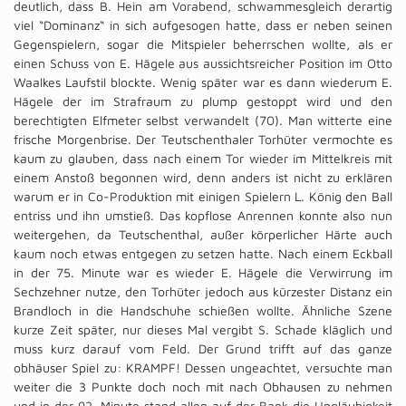
deutlich, dass B. Hein am Vorabend, schwammesgleich derartig
viel “Dominanz“ in sich aufgesogen hatte, dass er neben seinen
Gegenspielern, sogar die Mitspieler beherrschen wollte, als er
einen Schuss von E. Hägele aus aussichtsreicher Position im Otto
Waalkes Laufstil blockte. Wenig später war es dann wiederum E.
Hägele der im Strafraum zu plump gestoppt wird und den
berechtigten Elfmeter selbst verwandelt (70). Man witterte eine
frische Morgenbrise. Der Teutschenthaler Torhüter vermochte es
kaum zu glauben, dass nach einem Tor wieder im Mittelkreis mit
einem Anstoß begonnen wird, denn anders ist nicht zu erklären
warum er in Co-Produktion mit einigen Spielern L. König den Ball
entriss und ihn umstieß. Das kopflose Anrennen konnte also nun
weitergehen, da Teutschenthal, außer körperlicher Härte auch
kaum noch etwas entgegen zu setzen hatte. Nach einem Eckball
in der 75. Minute war es wieder E. Hägele die Verwirrung im
Sechzehner nutze, den Torhüter jedoch aus kürzester Distanz ein
Brandloch in die Handschuhe schießen wollte. Ähnliche Szene
kurze Zeit später, nur dieses Mal vergibt S. Schade kläglich und
muss kurz darauf vom Feld. Der Grund trifft auf das ganze
obhäuser Spiel zu: KRAMPF! Dessen ungeachtet, versuchte man
weiter die 3 Punkte doch noch mit nach Obhausen zu nehmen
und in der 92. Minute stand allen auf der Bank die Ungläubigkeit