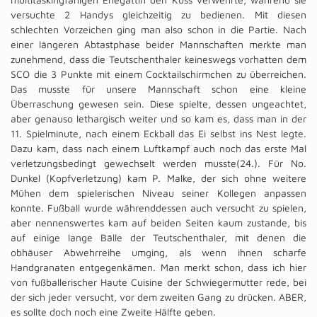
versuchte 2 Handys gleichzeitig zu bedienen. Mit diesen
schlechten Vorzeichen ging man also schon in die Partie. Nach
einer längeren Abtastphase beider Mannschaften merkte man
zunehmend, dass die Teutschenthaler keineswegs vorhatten dem
SCO die 3 Punkte mit einem Cocktailschirmchen zu überreichen.
Das musste für unsere Mannschaft schon eine kleine
Überraschung gewesen sein. Diese spielte, dessen ungeachtet,
aber genauso lethargisch weiter und so kam es, dass man in der
11. Spielminute, nach einem Eckball das Ei selbst ins Nest legte.
Dazu kam, dass nach einem Luftkampf auch noch das erste Mal
verletzungsbedingt gewechselt werden musste(24.). Für No.
Dunkel (Kopfverletzung) kam P. Malke, der sich ohne weitere
Mühen dem spielerischen Niveau seiner Kollegen anpassen
konnte. Fußball wurde währenddessen auch versucht zu spielen,
aber nennenswertes kam auf beiden Seiten kaum zustande, bis
auf einige lange Bälle der Teutschenthaler, mit denen die
obhäuser Abwehrreihe umging, als wenn ihnen scharfe
Handgranaten entgegenkämen. Man merkt schon, dass ich hier
von fußballerischer Haute Cuisine der Schwiegermutter rede, bei
der sich jeder versucht, vor dem zweiten Gang zu drücken. ABER,
es sollte doch noch eine Zweite Hälfte geben.