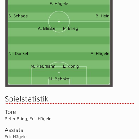
E. Hägele
S. Schade
B. Hein
A. Bleske
P. Brieg
Ni. Dunkel
A. Hägele
M. Paßmann
L. König
M. Behnke
Spielstatistik
Tore
Peter Brieg
,
Eric Hägele
Assists
Eric Hägele