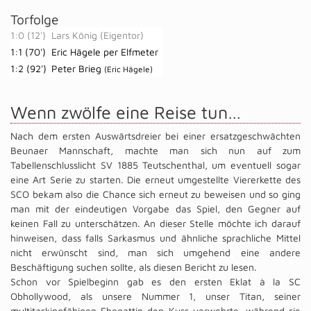
Torfolge
1:0 (12')
Lars König (Eigentor)
1:1 (70')
Eric Hägele per Elfmeter
1:2 (92')
Peter Brieg
(Eric Hägele)
Wenn zwölfe eine Reise tun…
Nach dem ersten Auswärtsdreier bei einer ersatzgeschwächten
Beunaer Mannschaft, machte man sich nun auf zum
Tabellenschlusslicht SV 1885 Teutschenthal, um eventuell sogar
eine Art Serie zu starten. Die erneut umgestellte Viererkette des
SCO bekam also die Chance sich erneut zu beweisen und so ging
man mit der eindeutigen Vorgabe das Spiel, den Gegner auf
keinen Fall zu unterschätzen. An dieser Stelle möchte ich darauf
hinweisen, dass falls Sarkasmus und ähnliche sprachliche Mittel
nicht erwünscht sind, man sich umgehend eine andere
Beschäftigung suchen sollte, als diesen Bericht zu lesen.
Schon vor Spielbeginn gab es den ersten Eklat à la SC
Obhollywood, als unsere Nummer 1, unser Titan, seiner
multitaskingfähigen Ehegattin den Kuss verwehrte, während sie