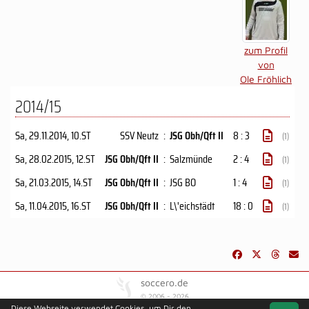
zum Profil
von
Ole Fröhlich
2014/15
Sa, 29.11.2014
, 10.ST
SSV Neutz
:
JSG Obh/Qft II
8 : 3
(1)
Sa, 28.02.2015
, 12.ST
JSG Obh/Qft II
:
Salzmünde
2 : 4
(1)
Sa, 21.03.2015
, 14.ST
JSG Obh/Qft II
:
JSG BO
1 : 4
(1)
Sa, 11.04.2015
, 16.ST
JSG Obh/Qft II
:
L\'eichstädt
18 : 0
(1)
soccero.de
© 2006 - 2026
Diese Webseite verwendet Cookies, um Dir den